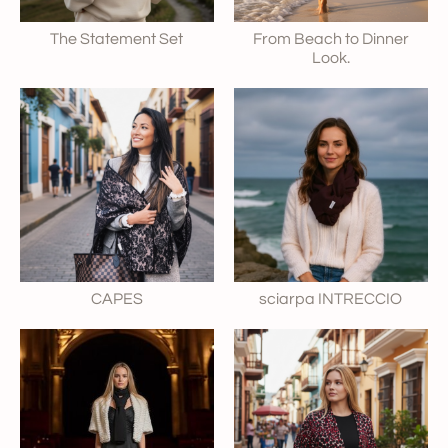
The Statement Set
From Beach to Dinner
Look.
CAPES
sciarpa INTRECCIO