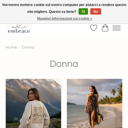
Vorremmo mettere cookie sul vostro computer per aiutarci a rendere questo
sito migliore. Questo va bene?
Sì
No
√ Versandkostenfrei ab € 40-, √ Made with Love and Happiness √Exklusiv und
nur hier im Onlineshop √high-quality & long-lasting fashion
Maggiori informazioni sui cookie »
Lista dei desider
Carrello
Home
/
Donna
Donna