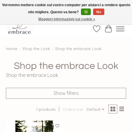
Vorremmo mettere cookie sul vostro computer per aiutarci a rendere questo
sito migliore. Questo va bene?
Sì
No
√ Versandkostenfrei ab € 40-, √ Made with Love and Happiness √Exklusiv und
nur hier im Onlineshop √high-quality & long-lasting fashion
Maggiori informazioni sui cookie »
Lista dei desider
Carrello
Home
/
Shop the Look
/
Shop the embrace Look
Shop the embrace Look
Shop the embrace Look
Show filters
1 products
Ordina per
Default