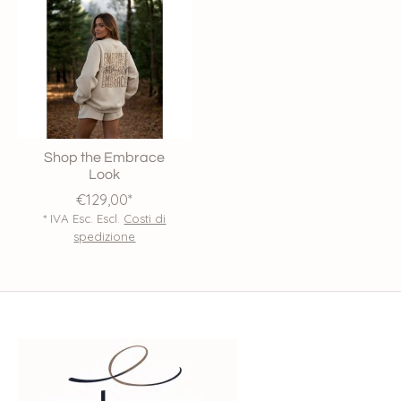
Shop the Embrace
Look
€129,00*
* IVA Esc. Escl.
Costi di
spedizione