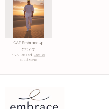
CAP EmbraceUp
€22,00*
* IVA Esc. Escl.
Costi di
spedizione