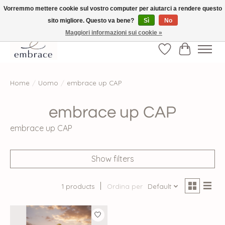
Vorremmo mettere cookie sul vostro computer per aiutarci a rendere questo
sito migliore. Questo va bene?
Sì
No
√ Versandkostenfrei ab € 40-, √ Made with Love and Happiness √Exklusiv und
nur hier im Onlineshop √high-quality & long-lasting fashion
Maggiori informazioni sui cookie »
Lista dei desider
Carrello
Home
/
Uomo
/
embrace up CAP
embrace up CAP
embrace up CAP
Show filters
1 products
Ordina per
Default