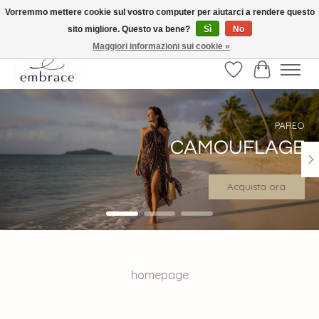
Vorremmo mettere cookie sul vostro computer per aiutarci a rendere questo
sito migliore. Questo va bene?
Sì
No
√ Versandkostenfrei ab € 40-, √ Made with Love and Happiness √Exklusiv und
nur hier im Onlineshop √high-quality & long-lasting fashion
Maggiori informazioni sui cookie »
Lista dei desider
Carrello
Hero slideshow items
PAREO
CAMOUFLAGE
Acquista ora
homepage