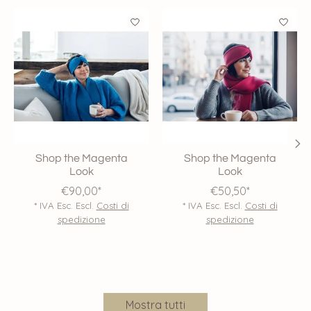
Product carousel items
Shop the Magenta
Shop the Magenta
Look
Look
€90,00*
€50,50*
* IVA Esc. Escl.
Costi di
* IVA Esc. Escl.
Costi di
spedizione
spedizione
Mostra tutti