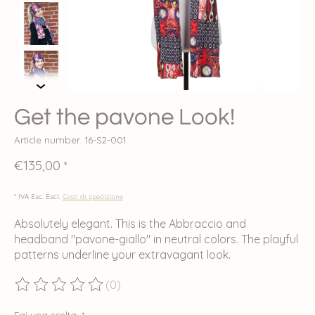
Get the pavone Look!
Article number: 16-S2-001
€135,00
*
* IVA Esc. Escl.
Costi di spedizione
Absolutely elegant. This is the Abbraccio and
headband "pavone-giallo" in neutral colors. The playful
patterns underline your extravagant look.
(0)
The rating of this product is
0
out of 5