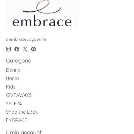
#embraceupyourlife
Categorie
Donna
Uomo
Kids
GIVEAWAYS
SALE %
Shop the Look
EMBRACE
Il mio account