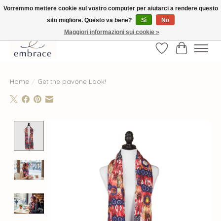
Vorremmo mettere cookie sul vostro computer per aiutarci a rendere questo
sito migliore. Questo va bene?
Sì
No
√ Versandkostenfrei ab € 40-, √ Made with Love and Happiness √Exklusiv und
nur hier im Onlineshop √high-quality & long-lasting fashion
Maggiori informazioni sui cookie »
Lista dei desider
Carrello
Home
/
Get the pavone Look!
Product image slideshow Items