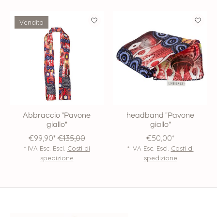
Product carousel items
Vendita
Abbraccio "Pavone
headband "Pavone
giallo"
giallo"
€99,90*
€135,00
€50,00*
* IVA Esc. Escl.
Costi di
* IVA Esc. Escl.
Costi di
spedizione
spedizione