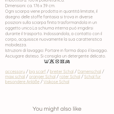
Dimensioni: ca. 176 x 39 cm.
Ogni sciarpa viene prodotta in quantitá limitate, il
disegno delle stoffe fantasia si trova in diverse
posizioni sulla sciarpa finita trasformandola in un
oggetto unico.La schiuma interna puó irrigidirsi
durante il trasporto. Indossandola, a contatto con il
corpo, acquisisce nuovamente la sua caratteristica
mobidezza.
Istruzioni di lavaggio: Portare in forma dopo il lavaggio.
Asciugare disteso. Si consiglia un detergente delicato.
accessory
/
big scarf
/
breiter Schal
/
Damenschal
/
maxi schal
/
oranger Schal
/
roter Schal
/
Schal für
besondere Anläße
/
Viskose Schal
You might also like