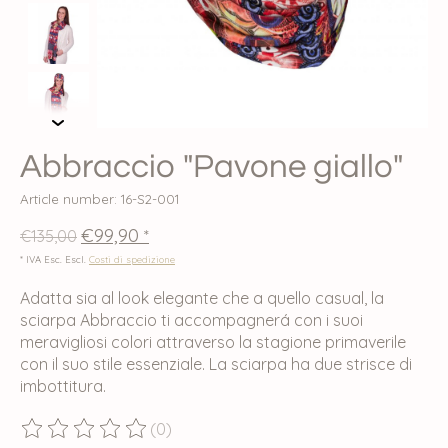
Abbraccio "Pavone giallo"
Article number: 16-S2-001
€99,90
€135,00
*
* IVA Esc. Escl.
Costi di spedizione
Adatta sia al look elegante che a quello casual, la
sciarpa Abbraccio ti accompagnerá con i suoi
meravigliosi colori attraverso la stagione primaverile
con il suo stile essenziale. La sciarpa ha due strisce di
imbottitura.
(0)
The rating of this product is
0
out of 5