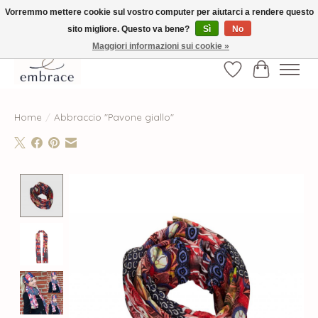
Vorremmo mettere cookie sul vostro computer per aiutarci a rendere questo
sito migliore. Questo va bene?
Sì
No
√ Versandkostenfrei ab € 40-, √ Made with Love and Happiness √Exklusiv und
nur hier im Onlineshop √high-quality & long-lasting fashion
Maggiori informazioni sui cookie »
Lista dei desider
Carrello
Home
/
Abbraccio "Pavone giallo"
Product image slideshow Items