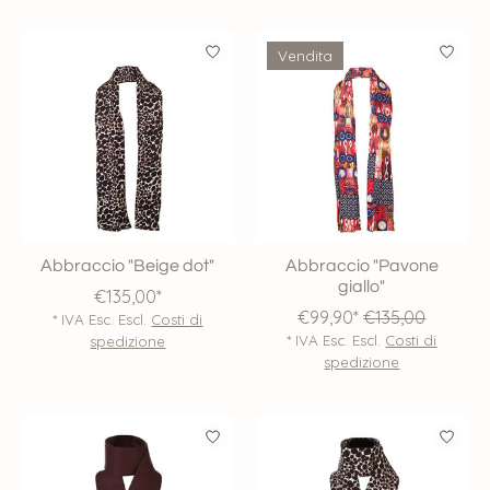
Vendita
Abbraccio "Beige dot"
Abbraccio "Pavone
giallo"
€135,00*
€99,90*
€135,00
* IVA Esc. Escl.
Costi di
* IVA Esc. Escl.
Costi di
spedizione
spedizione