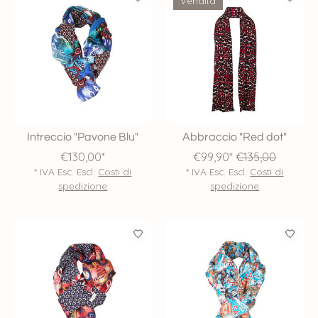
Vendita
Intreccio "Pavone Blu"
Abbraccio "Red dot"
€130,00*
€99,90*
€135,00
* IVA Esc. Escl.
Costi di
* IVA Esc. Escl.
Costi di
spedizione
spedizione