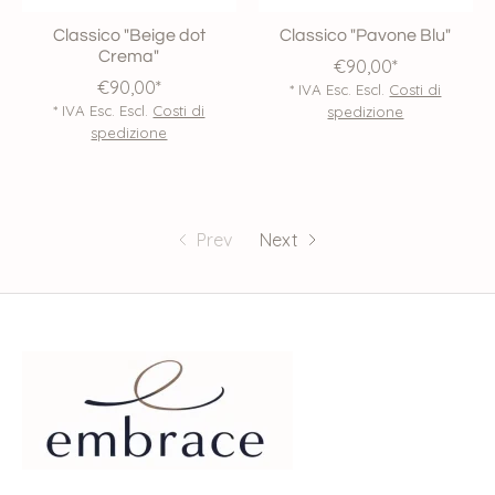
Classico "Beige dot
Classico "Pavone Blu"
Crema"
€90,00*
€90,00*
* IVA Esc. Escl.
Costi di
* IVA Esc. Escl.
Costi di
spedizione
spedizione
Prev
Next