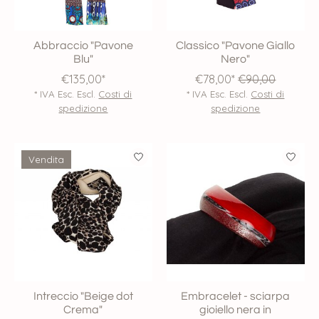
Abbraccio "Pavone
Classico "Pavone Giallo
Blu"
Nero"
€135,00*
€78,00*
€90,00
* IVA Esc. Escl.
Costi di
* IVA Esc. Escl.
Costi di
spedizione
spedizione
Vendita
Intreccio "Beige dot
Embracelet - sciarpa
Crema"
gioiello nera in