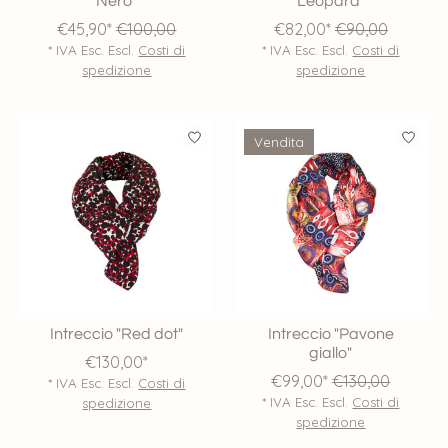
Nero"
Leopard"
€45,90*
€100,00
€82,00*
€90,00
* IVA Esc. Escl.
Costi di
* IVA Esc. Escl.
Costi di
spedizione
spedizione
Vendita
Intreccio "Red dot"
Intreccio "Pavone
giallo"
€130,00*
€99,00*
€130,00
* IVA Esc. Escl.
Costi di
* IVA Esc. Escl.
Costi di
spedizione
spedizione