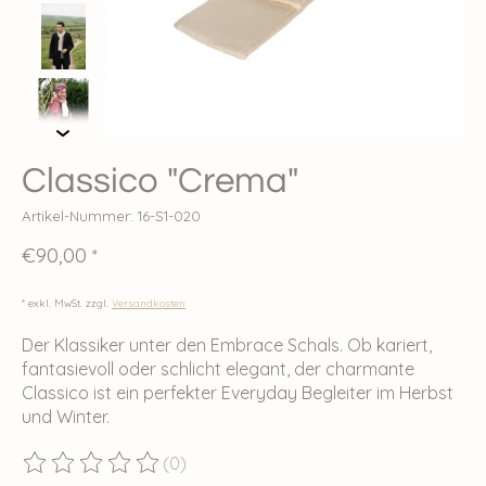
Classico "Crema"
Artikel-Nummer: 16-S1-020
€90,00
*
* exkl. MwSt. zzgl.
Versandkosten
Der Klassiker unter den Embrace Schals. Ob kariert,
fantasievoll oder schlicht elegant, der charmante
Classico ist ein perfekter Everyday Begleiter im Herbst
und Winter.
(0)
Die Bewertung dieses Produkts ist
0
von 5