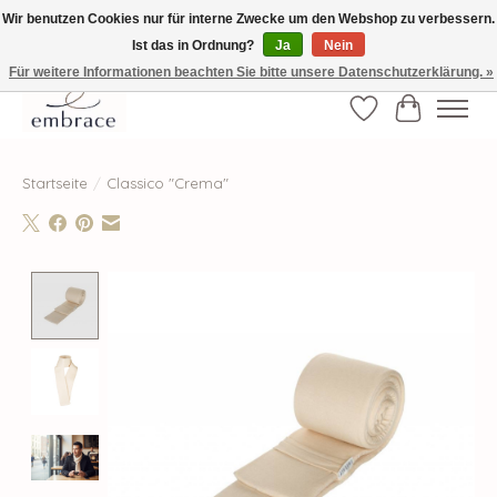
Wir benutzen Cookies nur für interne Zwecke um den Webshop zu verbessern.
Ist das in Ordnung?
Ja
Nein
√ Versandkostenfrei ab € 40-, √ Made with Love and Happiness √Exklusiv und
nur hier im Onlineshop √high-quality & long-lasting fashion
Für weitere Informationen beachten Sie bitte unsere Datenschutzerklärung. »
Wunschzettel
Ihr Waren
Startseite
/
Classico "Crema"
Product image slideshow Items