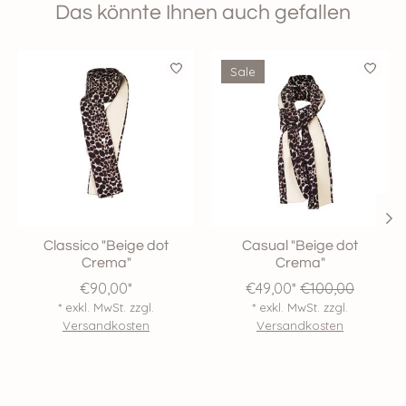
Das könnte Ihnen auch gefallen
Produkt-Karussell-Artikel
Sale
Classico "Beige dot
Casual "Beige dot
Crema"
Crema"
€90,00*
€49,00*
€100,00
* exkl. MwSt. zzgl.
* exkl. MwSt. zzgl.
Versandkosten
Versandkosten