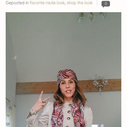
Geposted in
favorite raute look
,
shop the look
0