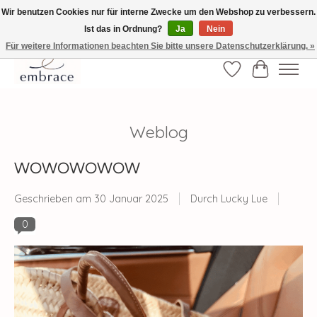
Wir benutzen Cookies nur für interne Zwecke um den Webshop zu verbessern.
Ist das in Ordnung?
Ja
Nein
√ Versandkostenfrei ab € 40-, √ Made with Love and Happiness √Exklusiv und
nur hier im Onlineshop √high-quality & long-lasting fashion
Für weitere Informationen beachten Sie bitte unsere Datenschutzerklärung. »
Wunschzettel
Ihr Waren
Weblog
WOWOWOWOW
Geschrieben am
30 Januar 2025
Durch Lucky Lue
0