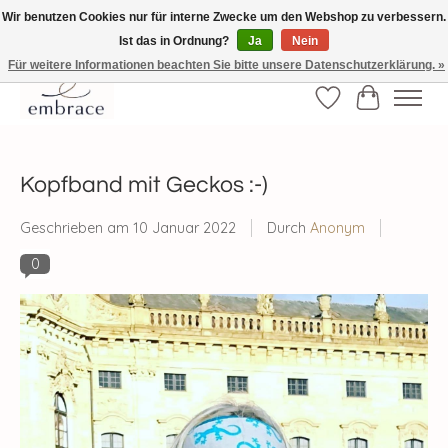
Wir benutzen Cookies nur für interne Zwecke um den Webshop zu verbessern.
Ist das in Ordnung?
Ja
Nein
√ Versandkostenfrei ab € 40-, √ Made with Love and Happiness √Exklusiv und
nur hier im Onlineshop √high-quality & long-lasting fashion
Für weitere Informationen beachten Sie bitte unsere Datenschutzerklärung. »
Wunschzettel
Ihr Waren
Kopfband mit Geckos :-)
Geschrieben am
10 Januar 2022
Durch
Anonym
0