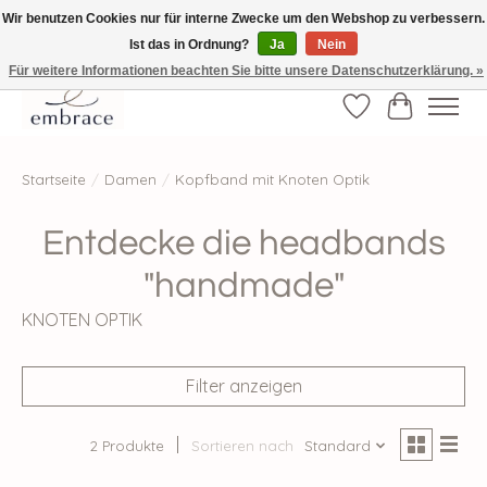
Wir benutzen Cookies nur für interne Zwecke um den Webshop zu verbessern.
Ist das in Ordnung?
Ja
Nein
√ Versandkostenfrei ab € 40-, √ Made with Love and Happiness √Exklusiv und
nur hier im Onlineshop √high-quality & long-lasting fashion
Für weitere Informationen beachten Sie bitte unsere Datenschutzerklärung. »
Wunschzettel
Ihr Waren
Startseite
/
Damen
/
Kopfband mit Knoten Optik
Entdecke die headbands
"handmade"
KNOTEN OPTIK
Filter anzeigen
2 Produkte
Sortieren nach
Standard