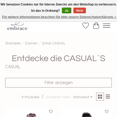
Wir benutzen Cookies nur für interne Zwecke um den Webshop zu verbessern.
Ist das in Ordnung?
Ja
Nein
√ Versandkostenfrei ab € 40-, √ Made with Love and Happiness √Exklusiv und
nur hier im Onlineshop √high-quality & long-lasting fashion
Für weitere Informationen beachten Sie bitte unsere Datenschutzerklärung. »
Wunschzettel
Ihr Waren
Startseite
/
Damen
/
Schal CASUAL
Entdecke die CASUAL´S
CASUAL
Filter anzeigen
9 Produkte
Sortieren nach
Standard