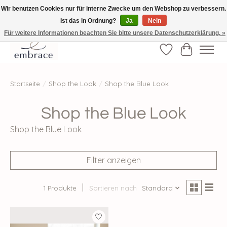
Wir benutzen Cookies nur für interne Zwecke um den Webshop zu verbessern.
Ist das in Ordnung?
Ja
Nein
√ Versandkostenfrei ab € 40-, √ Made with Love and Happiness √Exklusiv und
nur hier im Onlineshop √high-quality & long-lasting fashion
Für weitere Informationen beachten Sie bitte unsere Datenschutzerklärung. »
Wunschzettel
Ihr Waren
Startseite
/
Shop the Look
/
Shop the Blue Look
Shop the Blue Look
Shop the Blue Look
Filter anzeigen
1 Produkte
Sortieren nach
Standard