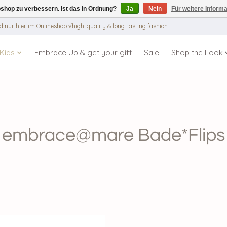
shop zu verbessern. Ist das in Ordnung?
Ja
Nein
Für weitere Inform
 nur hier im Onlineshop √high-quality & long-lasting fashion
Kids
Embrace Up & get your gift
Sale
Shop the Look
embrace@mare Bade*Flips