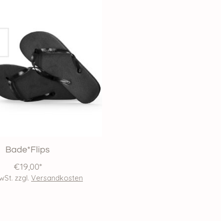
Bade*Flips
€19,00*
MwSt. zzgl.
Versandkosten