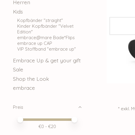
Herren
Kids
Kopfbänder "straight"
Kinder Kopfbänder "Velvet
Edition"
embrace@mare Bade*Flips
embrace up CAP
VIP Stoffband "embrace up"
Embrace Up & get your gift
Sale
Shop the Look
embrace
Preis
* exkl. 
Preis – Mindestwert
Price maximum value
€
0
- €
20