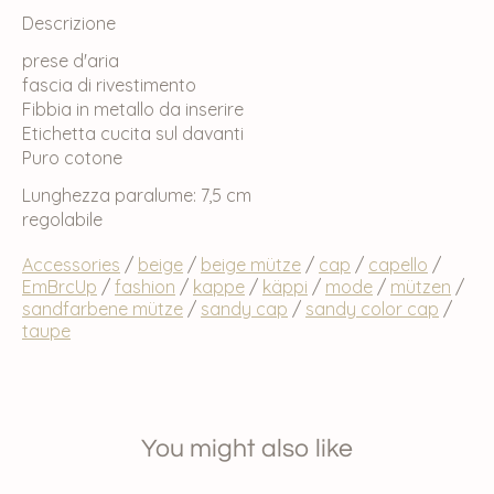
Descrizione
prese d'aria
fascia di rivestimento
Fibbia in metallo da inserire
Etichetta cucita sul davanti
Puro cotone
Lunghezza paralume: 7,5 cm
regolabile
Accessories
/
beige
/
beige mütze
/
cap
/
capello
/
EmBrcUp
/
fashion
/
kappe
/
käppi
/
mode
/
mützen
/
sandfarbene mütze
/
sandy cap
/
sandy color cap
/
taupe
You might also like