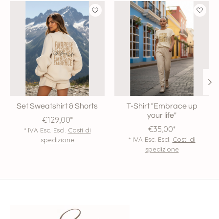
Product carousel items
Set Sweatshirt & Shorts
T-Shirt "Embrace up
your life"
€129,00*
€35,00*
* IVA Esc. Escl.
Costi di
* IVA Esc. Escl.
Costi di
spedizione
spedizione