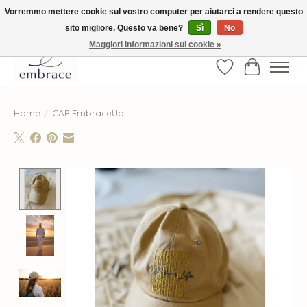
Vorremmo mettere cookie sul vostro computer per aiutarci a rendere questo
sito migliore. Questo va bene?
Sì
No
√ Versandkostenfrei ab € 40-, √ Made with Love and Happiness √Exklusiv und
nur hier im Onlineshop √high-quality & long-lasting fashion
Maggiori informazioni sui cookie »
Lista dei desider
Carrello
Home
/
CAP EmbraceUp
Product image slideshow Items