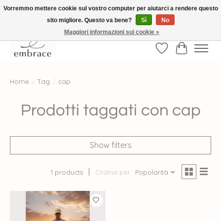
Vorremmo mettere cookie sul vostro computer per aiutarci a rendere questo
sito migliore. Questo va bene?
Sì
No
√ Versandkostenfrei ab € 40-, √ Made with Love and Happiness √Exklusiv und
nur hier im Onlineshop √high-quality & long-lasting fashion
Maggiori informazioni sui cookie »
Lista dei desider
Carrello
Home
/
Tag
/
cap
Prodotti taggati con cap
Show filters
1 products
Ordina per
Popolarità