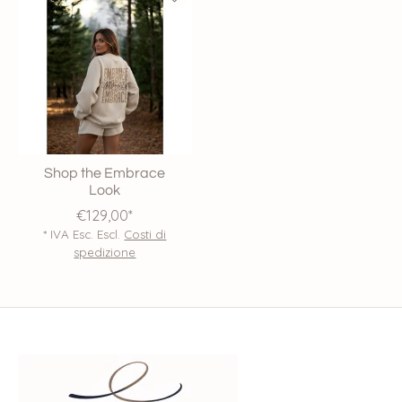
Shop the Embrace
Look
€129,00*
* IVA Esc. Escl.
Costi di
spedizione