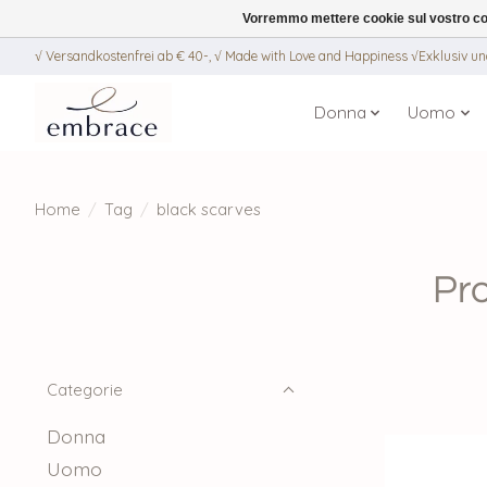
Vorremmo mettere cookie sul vostro com
√ Versandkostenfrei ab € 40-, √ Made with Love and Happiness √Exklusiv und
Donna
Uomo
Home
/
Tag
/
black scarves
Pro
Categorie
Donna
Uomo