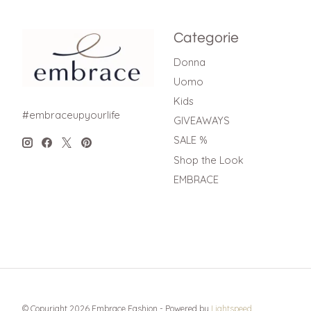
Categorie
Donna
Uomo
Kids
#embraceupyourlife
GIVEAWAYS
SALE %
Shop the Look
EMBRACE
© Copyright 2026 Embrace Fashion - Powered by
Lightspeed