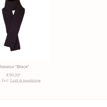
lassico "Black"
€90,00*
. Escl.
Costi di spedizione