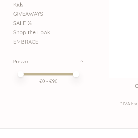
Kids
GIVEAWAYS
SALE %
Shop the Look
EMBRACE
Prezzo
Price minimum value
Price maximum value
€
0
- €
90
C
* IVA Esc