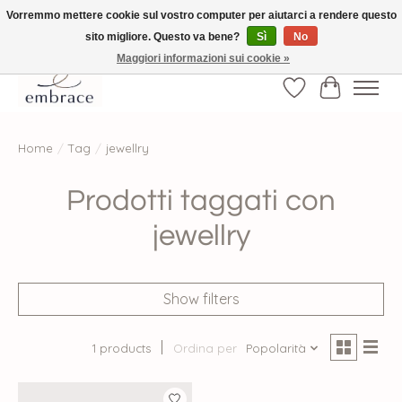
Vorremmo mettere cookie sul vostro computer per aiutarci a rendere questo
sito migliore. Questo va bene?
Sì
No
√ Versandkostenfrei ab € 40-, √ Made with Love and Happiness √Exklusiv und
nur hier im Onlineshop √high-quality & long-lasting fashion
Maggiori informazioni sui cookie »
Lista dei desider
Carrello
Home
/
Tag
/
jewellry
Prodotti taggati con
jewellry
Show filters
1 products
Ordina per
Popolarità