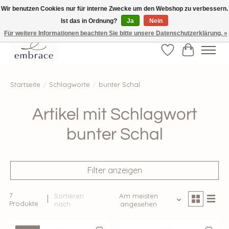
Wir benutzen Cookies nur für interne Zwecke um den Webshop zu verbessern.
Ist das in Ordnung?
Ja
Nein
√ Versandkostenfrei ab € 40-, √ Made with Love and Happiness √Exklusiv und
nur hier im Onlineshop √high-quality & long-lasting fashion
Für weitere Informationen beachten Sie bitte unsere Datenschutzerklärung. »
Wunschzettel
Ihr Waren
Startseite
/
Schlagworte
/
bunter Schal
Artikel mit Schlagwort
bunter Schal
Filter anzeigen
7
Sortieren
Am meisten
Produkte
nach
angesehen