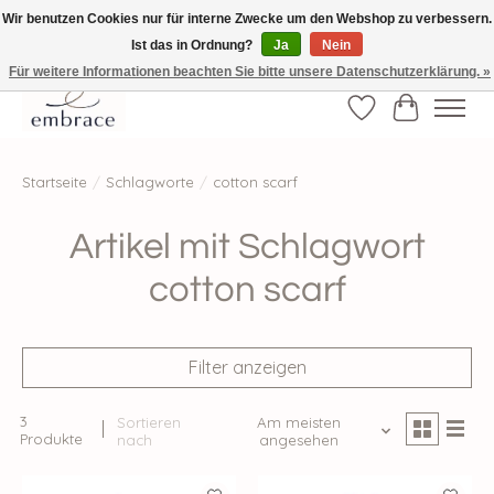
Wir benutzen Cookies nur für interne Zwecke um den Webshop zu verbessern.
Ist das in Ordnung?
Ja
Nein
√ Versandkostenfrei ab € 40-, √ Made with Love and Happiness √Exklusiv und
nur hier im Onlineshop √high-quality & long-lasting fashion
Für weitere Informationen beachten Sie bitte unsere Datenschutzerklärung. »
Wunschzettel
Ihr Waren
Startseite
/
Schlagworte
/
cotton scarf
Artikel mit Schlagwort
cotton scarf
Filter anzeigen
3
Sortieren
Am meisten
Produkte
nach
angesehen