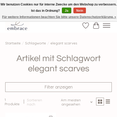
Wir benutzen Cookies nur für interne Zwecke um den Webshop zu verbessern.
Ist das in Ordnung?
Ja
Nein
√ Versandkostenfrei ab € 40-, √ Made with Love and Happiness √Exklusiv und
nur hier im Onlineshop √high-quality & long-lasting fashion
Für weitere Informationen beachten Sie bitte unsere Datenschutzerklärung. »
Wunschzettel
Ihr Waren
Startseite
/
Schlagworte
/
elegant scarves
Artikel mit Schlagwort
elegant scarves
Filter anzeigen
1
Sortieren
Am meisten
Produkte
nach
angesehen