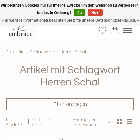
Wir benutzen Cookies nur für interne Zwecke um den Webshop zu verbessern.
Ist das in Ordnung?
Ja
Nein
√ Versandkostenfrei ab € 40-, √ Made with Love and Happiness √Exklusiv und
nur hier im Onlineshop √high-quality & long-lasting fashion
Für weitere Informationen beachten Sie bitte unsere Datenschutzerklärung. »
Wunschzettel
Ihr Waren
Startseite
/
Schlagworte
/
Herren Schal
Artikel mit Schlagwort
Herren Schal
Filter anzeigen
1
Sortieren
Am meisten
Produkte
nach
angesehen