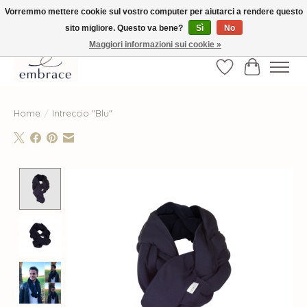
Vorremmo mettere cookie sul vostro computer per aiutarci a rendere questo
sito migliore. Questo va bene?
Sì
No
√ Versandkostenfrei ab € 40-, √ Made with Love and Happiness √Exklusiv und
nur hier im Onlineshop √high-quality & long-lasting fashion
Maggiori informazioni sui cookie »
Lista dei desider
Carrello
Home
/
Intreccio "Blu"
Product image slideshow Items