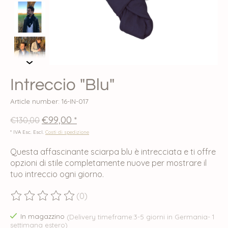
Intreccio "Blu"
Article number: 16-IN-017
€99,00
€130,00
*
* IVA Esc. Escl.
Costi di spedizione
Questa affascinante sciarpa blu è intrecciata e ti offre
opzioni di stile completamente nuove per mostrare il
tuo intreccio ogni giorno.
(0)
The rating of this product is
0
out of 5
In magazzino
(Delivery timeframe:3-5 giorni in Germania- 1
settimana estero)