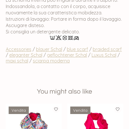
Indossandola, a contatto con il corpo, acquisisce
nuovamente la sua caratteristica mobidezza.
Istruzioni di lavaggio: Portare in forma dopo il lavaggio.
Asciugare disteso.
Si consiglia un detergente delicato.
Accessories
/
blauer Schal
/
blue scarf
/
braided scarf
/
eleganter Schal
/
geflochtener Schal
/
Luxus Schal
/
maxi schal
/
sciarpa moderna
You might also like
Product carousel items
Vendita
Vendita