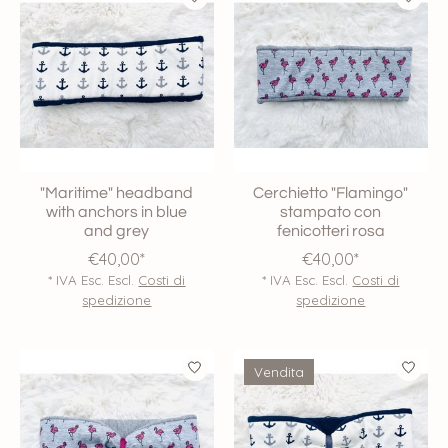
"Maritime" headband
Cerchietto "Flamingo"
with anchors in blue
stampato con
and grey
fenicotteri rosa
€40,00*
€40,00*
* IVA Esc. Escl.
Costi di
* IVA Esc. Escl.
Costi di
spedizione
spedizione
Vendita