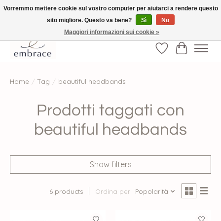
Vorremmo mettere cookie sul vostro computer per aiutarci a rendere questo
sito migliore. Questo va bene?
Sì
No
√ Versandkostenfrei ab € 40-, √ Made with Love and Happiness √Exklusiv und
nur hier im Onlineshop √high-quality & long-lasting fashion
Maggiori informazioni sui cookie »
Lista dei desider
Carrello
Home
/
Tag
/
beautiful headbands
Prodotti taggati con
beautiful headbands
Show filters
6 products
Ordina per
Popolarità