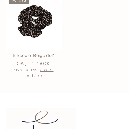
Vendita
Intreccio "Beige dot"
€99,00*
€130,00
* IVA Esc. Escl.
Costi di
spedizione