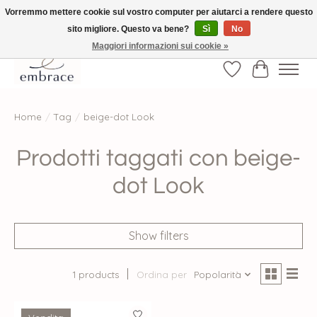
Vorremmo mettere cookie sul vostro computer per aiutarci a rendere questo
sito migliore. Questo va bene?
Sì
No
√ Versandkostenfrei ab € 40-, √ Made with Love and Happiness √Exklusiv und
nur hier im Onlineshop √high-quality & long-lasting fashion
Maggiori informazioni sui cookie »
Lista dei desider
Carrello
Home
/
Tag
/
beige-dot Look
Prodotti taggati con beige-
dot Look
Show filters
1 products
Ordina per
Popolarità