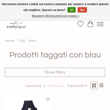
Vorremmo mettere cookie sul vostro computer per aiutarci a rendere questo
sito migliore. Questo va bene?
Sì
No
√ Versandkostenfrei ab € 40-, √ Made with Love and Happiness √Exklusiv und
nur hier im Onlineshop √high-quality & long-lasting fashion
Maggiori informazioni sui cookie »
Lista dei desider
Carrello
Home
/
Tag
/
blau
Prodotti taggati con blau
Show filters
1 products
Ordina per
Popolarità