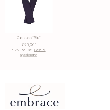
Classico "Blu"
€90,00*
* IVA Esc. Escl.
Costi di
spedizione