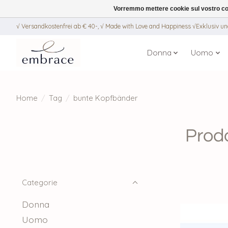
Vorremmo mettere cookie sul vostro com
√ Versandkostenfrei ab € 40-, √ Made with Love and Happiness √Exklusiv und
Donna
Uomo
Home
/
Tag
/
bunte Kopfbänder
Prodo
Categorie
Donna
Uomo