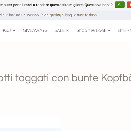
puter per aiutarci a rendere questo sito migliore. Questo va bene?
Sì
 nur hier im Onlineshop √high-quality & long-lasting fashion
Kids
GIVEAWAYS
SALE %
Shop the Look
EMBR
tti taggati con bunte Kopf