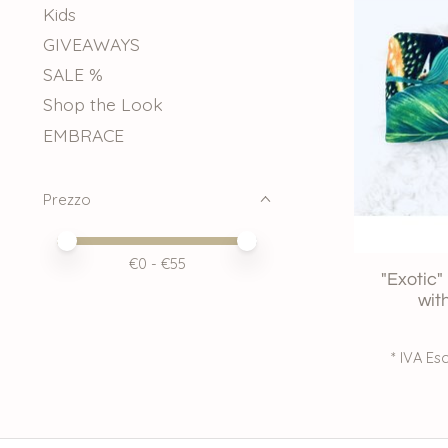
Kids
GIVEAWAYS
SALE %
Shop the Look
EMBRACE
Prezzo
Price minimum value
Price maximum value
€
0
- €
55
"Exotic"
wit
* IVA Esc