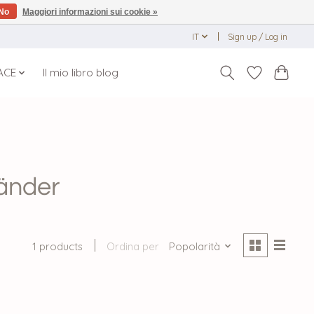
No
Maggiori informazioni sui cookie »
IT
Sign up / Log in
ACE
Il mio libro blog
bänder
1 products
Ordina per
Popolarità