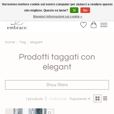
Vorremmo mettere cookie sul vostro computer per aiutarci a rendere questo
sito migliore. Questo va bene?
Sì
No
√ Versandkostenfrei ab € 40-, √ Made with Love and Happiness √Exklusiv und
nur hier im Onlineshop √high-quality & long-lasting fashion
Maggiori informazioni sui cookie »
Lista dei desider
Carrello
Home
/
Tag
/
elegant
Prodotti taggati con
elegant
Show filters
1 products
Ordina per
Popolarità