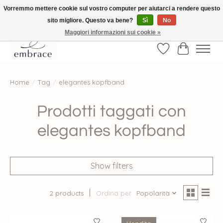
Vorremmo mettere cookie sul vostro computer per aiutarci a rendere questo
sito migliore. Questo va bene?
Sì
No
√ Versandkostenfrei ab € 40-, √ Made with Love and Happiness √Exklusiv und
nur hier im Onlineshop √high-quality & long-lasting fashion
Maggiori informazioni sui cookie »
Lista dei desider
Carrello
Home
/
Tag
/
elegantes kopfband
Prodotti taggati con
elegantes kopfband
Show filters
2 products
Ordina per
Popolarità