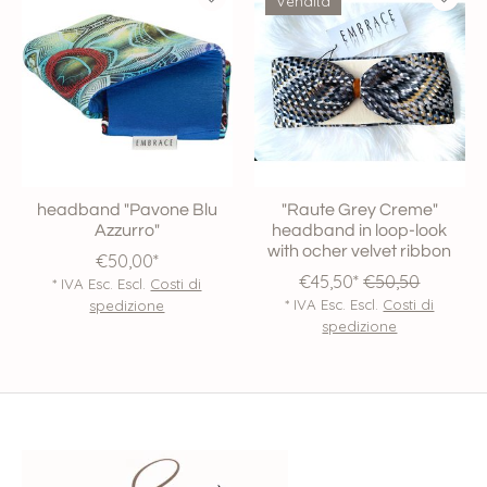
Vendita
headband "Pavone Blu
"Raute Grey Creme"
Azzurro"
headband in loop-look
with ocher velvet ribbon
€50,00*
€45,50*
€50,50
* IVA Esc. Escl.
Costi di
* IVA Esc. Escl.
Costi di
spedizione
spedizione