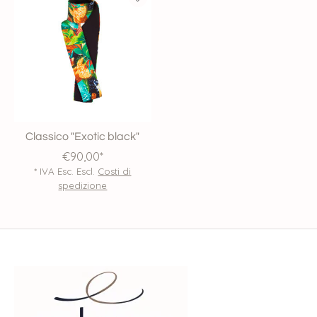
Classico "Exotic black"
€90,00*
* IVA Esc. Escl.
Costi di
spedizione