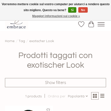
Vorremmo mettere cookie sul vostro computer per aiutarci a rendere questo
sito migliore. Questo va bene?
Sì
No
√ Versandkostenfrei ab € 40-, √ Made with Love and Happiness √Exklusiv und
nur hier im Onlineshop √high-quality & long-lasting fashion
Maggiori informazioni sui cookie »
Lista dei desider
Carrello
Home
/
Tag
/
exotischer Look
Prodotti taggati con
exotischer Look
Show filters
1 products
Ordina per
Popolarità