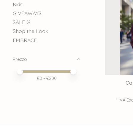
Kids
GIVEAWAYS
SALE %
Shop the Look
EMBRACE
Prezzo
Price minimum value
Price maximum value
€
0
- €
200
Ca
* IVA Esc