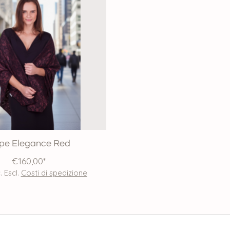
pe Elegance Red
€160,00*
. Escl.
Costi di spedizione