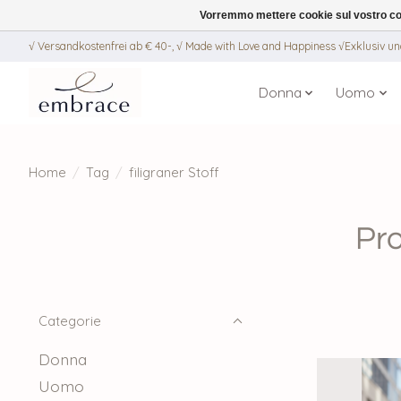
Vorremmo mettere cookie sul vostro com
√ Versandkostenfrei ab € 40-, √ Made with Love and Happiness √Exklusiv und
Donna
Uomo
Home
/
Tag
/
filigraner Stoff
Pro
Categorie
Donna
Uomo