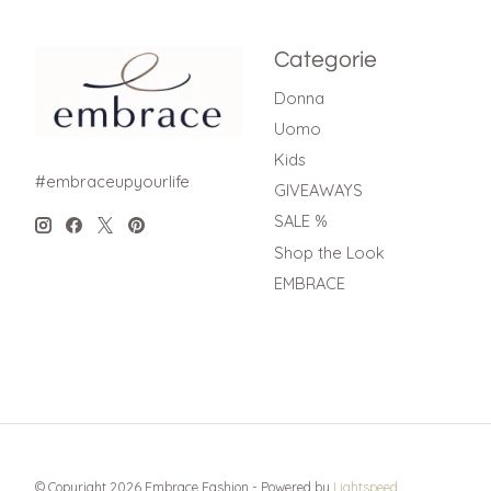
Categorie
Donna
Uomo
Kids
#embraceupyourlife
GIVEAWAYS
SALE %
Shop the Look
EMBRACE
© Copyright 2026 Embrace Fashion - Powered by
Lightspeed