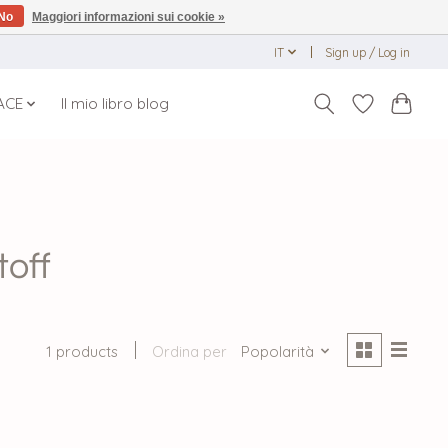
No
Maggiori informazioni sui cookie »
IT
Sign up / Log in
ACE
Il mio libro blog
toff
1 products
Ordina per
Popolarità