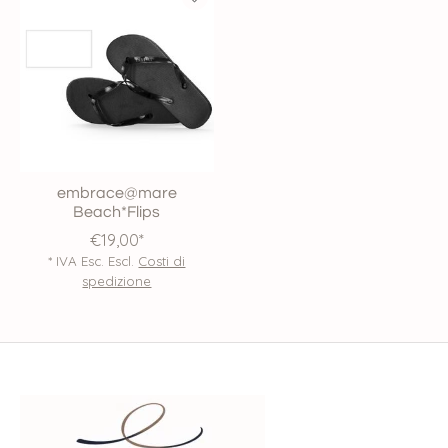
embrace@mare
Beach*Flips
€19,00*
* IVA Esc. Escl.
Costi di
spedizione