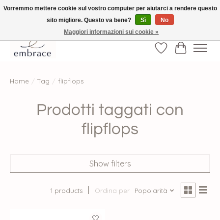
Vorremmo mettere cookie sul vostro computer per aiutarci a rendere questo
sito migliore. Questo va bene?
Sì
No
√ Versandkostenfrei ab € 40-, √ Made with Love and Happiness √Exklusiv und
nur hier im Onlineshop √high-quality & long-lasting fashion
Maggiori informazioni sui cookie »
Lista dei desider
Carrello
Home
/
Tag
/
flipflops
Prodotti taggati con
flipflops
Show filters
1 products
Ordina per
Popolarità