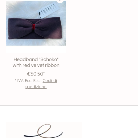
Headband "Schoko"
with red velvet ribbon
€50,50*
* IVA Esc. Escl.
Costi di
spedizione