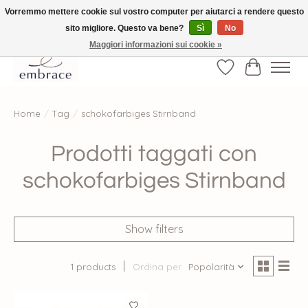
Vorremmo mettere cookie sul vostro computer per aiutarci a rendere questo
sito migliore. Questo va bene?
Sì
No
√ Versandkostenfrei ab € 40-, √ Made with Love and Happiness √Exklusiv und
nur hier im Onlineshop √high-quality & long-lasting fashion
Maggiori informazioni sui cookie »
Lista dei desider
Carrello
Home
/
Tag
/
schokofarbiges Stirnband
Prodotti taggati con
schokofarbiges Stirnband
Show filters
1 products
Ordina per
Popolarità