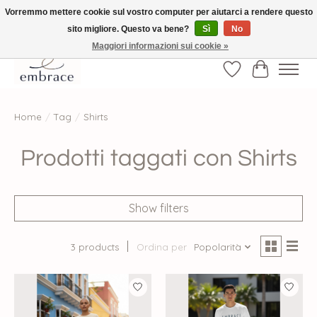
Vorremmo mettere cookie sul vostro computer per aiutarci a rendere questo
sito migliore. Questo va bene?
Sì
No
√ Versandkostenfrei ab € 40-, √ Made with Love and Happiness √Exklusiv und
nur hier im Onlineshop √high-quality & long-lasting fashion
Maggiori informazioni sui cookie »
Lista dei desider
Carrello
Home
/
Tag
/
Shirts
Prodotti taggati con Shirts
Show filters
3 products
Ordina per
Popolarità