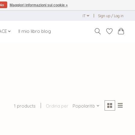
No
Maggiori informazioni sui cookie »
IT
Sign up / Log in
ACE
Il mio libro blog
1 products
Ordina per
Popolarità