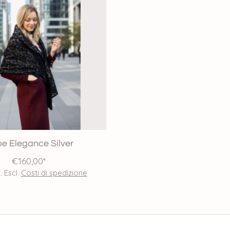
e Elegance Silver
€160,00*
. Escl.
Costi di spedizione