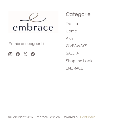
Categorie
Donna
Uomo
Kids
#embraceupyourlife
GIVEAWAYS
SALE %
Shop the Look
EMBRACE
© Copyright 2026 Embrace Fashion - Powered by
Lightspeed