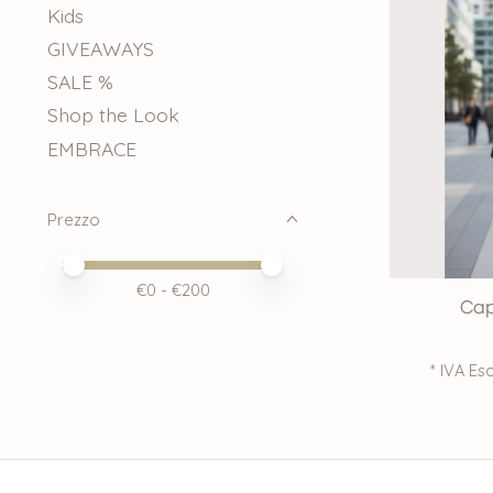
Kids
GIVEAWAYS
SALE %
Shop the Look
EMBRACE
Prezzo
Price minimum value
Price maximum value
€
0
- €
200
Cap
* IVA Esc