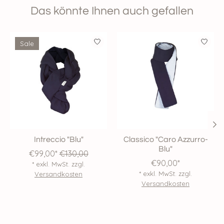
Das könnte Ihnen auch gefallen
Produkt-Karussell-Artikel
Sale
Intreccio "Blu"
Classico "Caro Azzurro-
Blu"
€99,00*
€130,00
€90,00*
* exkl. MwSt. zzgl.
* exkl. MwSt. zzgl.
Versandkosten
Versandkosten