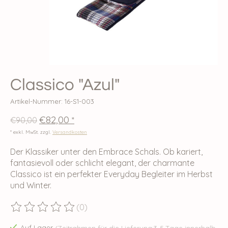
Classico "Azul"
Artikel-Nummer: 16-S1-003
€82,00
€90,00
*
* exkl. MwSt. zzgl.
Versandkosten
Der Klassiker unter den Embrace Schals. Ob kariert,
fantasievoll oder schlicht elegant, der charmante
Classico ist ein perfekter Everyday Begleiter im Herbst
und Winter.
(0)
Die Bewertung dieses Produkts ist
0
von 5
Auf Lager
(Zeitrahmen für die Lieferung:3-5 Tage innerhalb