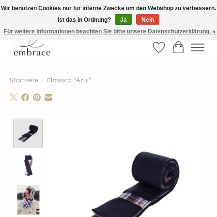
Wir benutzen Cookies nur für interne Zwecke um den Webshop zu verbessern.
Ist das in Ordnung?
Ja
Nein
√ Versandkostenfrei ab € 40-, √ Made with Love and Happiness √Exklusiv und
nur hier im Onlineshop √high-quality & long-lasting fashion
Für weitere Informationen beachten Sie bitte unsere Datenschutzerklärung. »
Wunschzettel
Ihr Waren
Startseite
/
Classico "Azul"
Product image slideshow Items