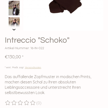
Intreccio "Schoko"
Artikel-Nummer: 16-IN-022
€130,00
*
* exkl. MwSt. zzgl.
Versandkosten
Das auffallende Zopfmuster in modischen Prints,
machen diesen Schal zu Ihren absoluten
Lieblingsaccessoire und unterstreicht Ihren
selbstbewussten Look.
(0)
Die Bewertung dieses Produkts ist
0
von 5