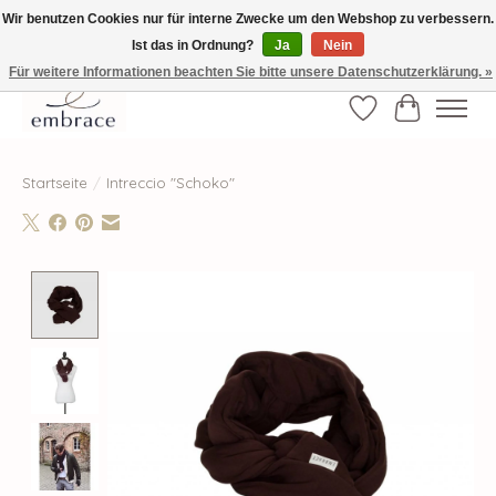
Wir benutzen Cookies nur für interne Zwecke um den Webshop zu verbessern.
Ist das in Ordnung?
Ja
Nein
√ Versandkostenfrei ab € 40-, √ Made with Love and Happiness √Exklusiv und
nur hier im Onlineshop √high-quality & long-lasting fashion
Für weitere Informationen beachten Sie bitte unsere Datenschutzerklärung. »
Wunschzettel
Ihr Waren
Startseite
/
Intreccio "Schoko"
Product image slideshow Items