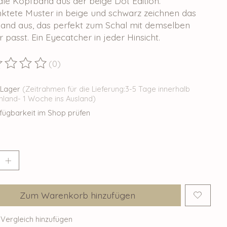
dle Kopfband aus der beige Dot Edition.
ktete Muster in beige und schwarz zeichnen das
and aus, das perfekt zum Schal mit demselben
 passt. Ein Eyecatcher in jeder Hinsicht.
(0)
ewertung dieses Produkts ist
0
von 5
 Lager
(Zeitrahmen für die Lieferung:3-5 Tage innerhalb
hland- 1 Woche ins Ausland)
fügbarkeit im Shop prüfen
Zum Warenkorb hinzufügen
Vergleich hinzufügen