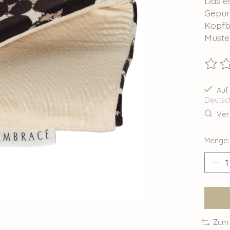
Das e
Gepun
Kopfb
Muster
Die B
Auf
Deutsc
Ver
Menge:
Zum 