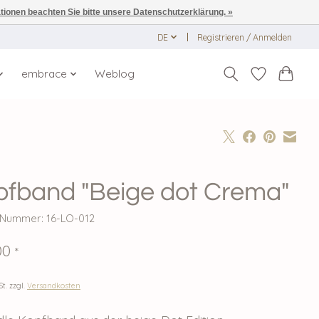
ationen beachten Sie bitte unsere Datenschutzerklärung. »
DE
Registrieren / Anmelden
embrace
Weblog
pfband "Beige dot Crema"
l-Nummer: 16-LO-012
00
*
St. zzgl.
Versandkosten