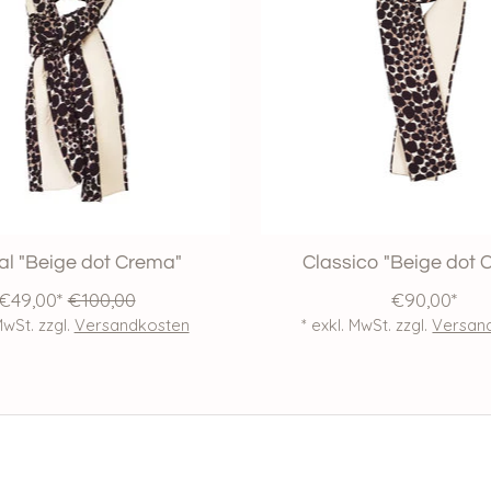
l "Beige dot Crema"
Classico "Beige dot 
€49,00*
€100,00
€90,00*
MwSt. zzgl.
Versandkosten
* exkl. MwSt. zzgl.
Versan