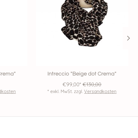
Crema"
Intreccio "Beige dot Crema"
€99,00*
€130,00
dkosten
* exkl. MwSt. zzgl.
Versandkosten