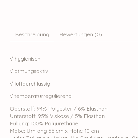
Beschreibung
Bewertungen (0)
√ hygienisch
√ atmungsaktiv
√ luftdurchlässig
√ temperaturregulierend
Oberstoff: 94% Polyester / 6% Elasthan
Unterstoff: 95% Viskose / 5% Elasthan
Füllung: 100% Polyurethane
Maße: Umfang 56 cm x Höhe 10 cm
Jedes Teil ist ein Unikat. Alle Produkte werden in K