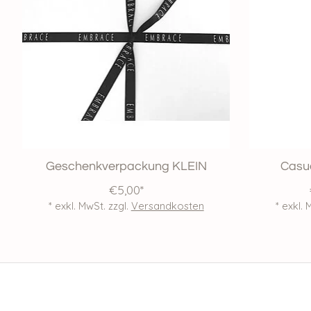
Geschenkverpackung KLEIN
Casua
€5,00*
* exkl. MwSt. zzgl.
Versandkosten
* exkl. 