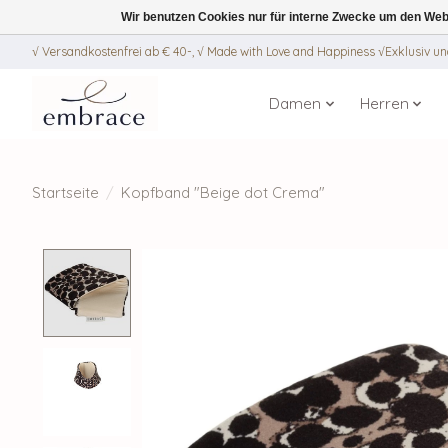
Wir benutzen Cookies nur für interne Zwecke um den Web
√ Versandkostenfrei ab € 40-, √ Made with Love and Happiness √Exklusiv und
Damen
Herren
Startseite
/
Kopfband "Beige dot Crema"
Product image slideshow Items