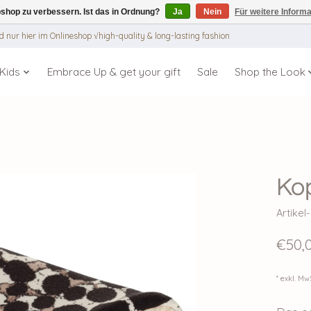
shop zu verbessern. Ist das in Ordnung?
Ja
Nein
Für weitere Inform
 nur hier im Onlineshop √high-quality & long-lasting fashion
Kids
Embrace Up & get your gift
Sale
Shop the Look
Ko
Artike
€50,
* exkl. Mw