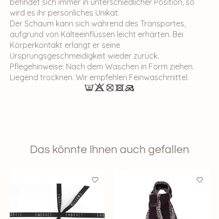
befindet sich immer in unterschiedlicher Position, so
wird es ihr persönliches Unikat.
Der Schaum kann sich während des Transportes,
aufgrund von Kälteeinflüssen leicht erhärten. Bei
Körperkontakt erlangt er seine
Ursprungsgeschmeidigkeit wieder zurück.
Pflegehinweise: Nach dem Waschen in Form ziehen.
Liegend trocknen. Wir empfehlen Feinwaschmittel.
Das könnte Ihnen auch gefallen
Produkt-Karussell-Artikel