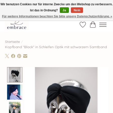
Wir benutzen Cookies nur für interne Zwecke um den Webshop zu verbessern.
Ist das in Ordnung?
Ja
Nein
√ Versandkostenfrei ab € 40-, √ Made with Love and Happiness √Exklusiv und
nur hier im Onlineshop √high-quality & long-lasting fashion
Für weitere Informationen beachten Sie bitte unsere Datenschutzerklärung. »
Wunschzettel
Ihr Waren
Startseite
/
Kopfband "Black" in Schleifen Optik mit schwarzem Samtband
Product image slideshow Items