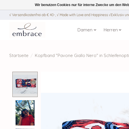
Wir benutzen Cookies nur für interne Zwecke um den Web
√ Versandkostenfrei ab € 40-, √ Made with Love and Happiness √Exklusiv und
Damen
Herren
Startseite
/
Kopfband "Pavone Giallo Nero" in Schleifenop
Product image slideshow Items