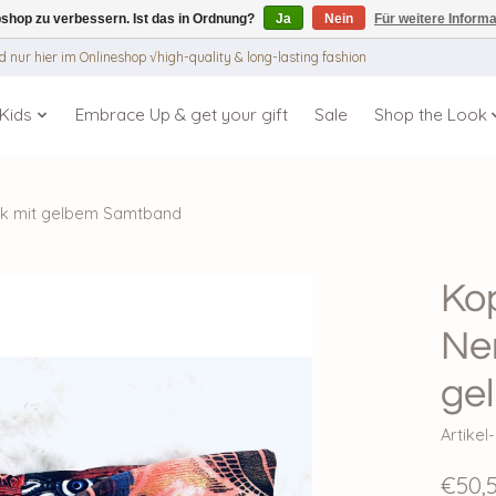
shop zu verbessern. Ist das in Ordnung?
Ja
Nein
Für weitere Inform
 nur hier im Onlineshop √high-quality & long-lasting fashion
Kids
Embrace Up & get your gift
Sale
Shop the Look
tik mit gelbem Samtband
Ko
Ner
ge
Artike
€50,