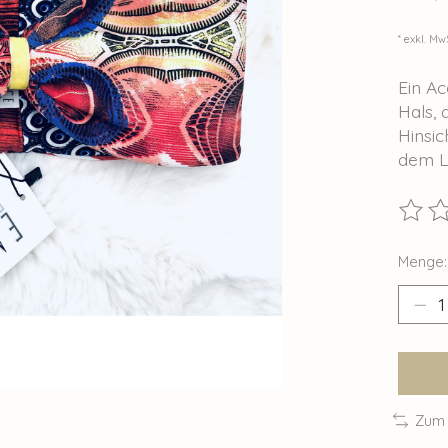
* exkl. Mw
Ein Ac
Hals, 
Hinsic
dem Lo
Die B
Menge:
Zum 