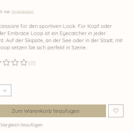
St. zzgl.
Versandkosten
cessoire für den sportiven Look. Für Kopf oder
der Embrace Loop ist ein Eyecatcher in jeder
ht. Auf der Skipiste, an der See oder in der Stadt, mit
op setzen Sie sich perfekt in Szene.
(0)
ewertung dieses Produkts ist
0
von 5
Zum Warenkorb hinzufügen
Vergleich hinzufügen