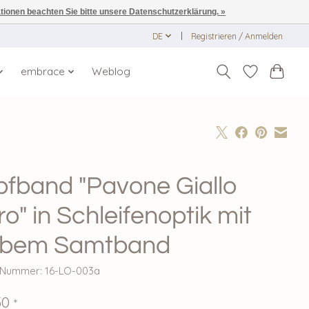
ationen beachten Sie bitte unsere Datenschutzerklärung. »
DE
Registrieren / Anmelden
embrace
Weblog
pfband "Pavone Giallo
o" in Schleifenoptik mit
lbem Samtband
l-Nummer: 16-LO-003a
50
*