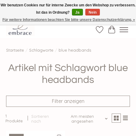
Wir benutzen Cookies nur für interne Zwecke um den Webshop zu verbessern.
Ist das in Ordnung?
Ja
Nein
√ Versandkostenfrei ab € 40-, √ Made with Love and Happiness √Exklusiv und
nur hier im Onlineshop √high-quality & long-lasting fashion
Für weitere Informationen beachten Sie bitte unsere Datenschutzerklärung. »
Wunschzettel
Ihr Waren
Startseite
/
Schlagworte
/
blue headbands
Artikel mit Schlagwort blue
headbands
Filter anzeigen
1
Sortieren
Am meisten
Produkte
nach
angesehen