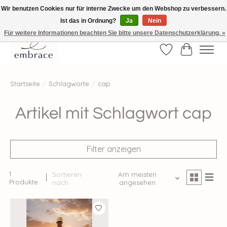
Wir benutzen Cookies nur für interne Zwecke um den Webshop zu verbessern.
Ist das in Ordnung?
Ja
Nein
√ Versandkostenfrei ab € 40-, √ Made with Love and Happiness √Exklusiv und
nur hier im Onlineshop √high-quality & long-lasting fashion
Für weitere Informationen beachten Sie bitte unsere Datenschutzerklärung. »
Wunschzettel
Ihr Waren
Startseite
/
Schlagworte
/
cap
Artikel mit Schlagwort cap
Filter anzeigen
1
Sortieren
Am meisten
Produkte
nach
angesehen