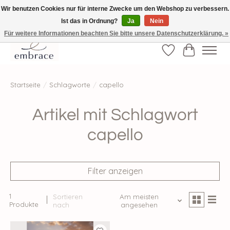
Wir benutzen Cookies nur für interne Zwecke um den Webshop zu verbessern.
Ist das in Ordnung?
Ja
Nein
√ Versandkostenfrei ab € 40-, √ Made with Love and Happiness √Exklusiv und
nur hier im Onlineshop √high-quality & long-lasting fashion
Für weitere Informationen beachten Sie bitte unsere Datenschutzerklärung. »
Wunschzettel
Ihr Waren
Startseite
/
Schlagworte
/
capello
Artikel mit Schlagwort
capello
Filter anzeigen
1
Sortieren
Am meisten
Produkte
nach
angesehen