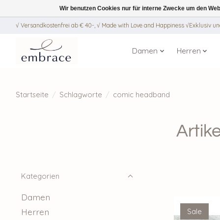
Wir benutzen Cookies nur für interne Zwecke um den Web
√ Versandkostenfrei ab € 40-, √ Made with Love and Happiness √Exklusiv und
Damen
Herren
Startseite
/
Schlagworte
/
comic headband
Artik
Kategorien
Damen
Herren
Sale