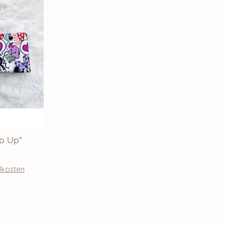
p Up"
dkosten