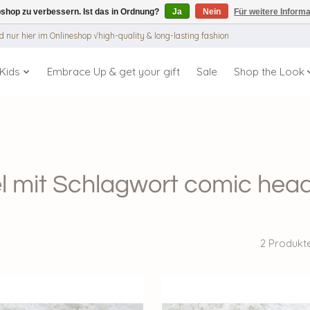
shop zu verbessern. Ist das in Ordnung?
Ja
Nein
Für weitere Inform
 nur hier im Onlineshop √high-quality & long-lasting fashion
Kids
Embrace Up & get your gift
Sale
Shop the Look
el mit Schlagwort comic he
2 Produkt