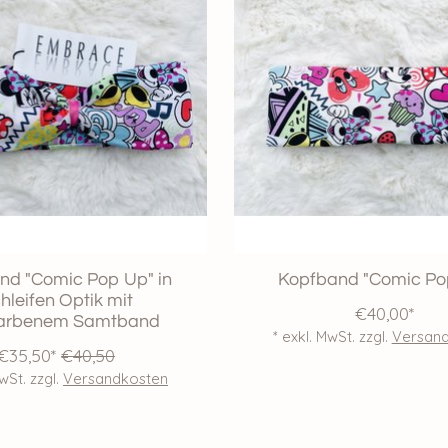
nd "Comic Pop Up" in
Kopfband "Comic Po
hleifen Optik mit
€40,00*
farbenem Samtband
* exkl. MwSt. zzgl.
Versan
€35,50*
€40,50
MwSt. zzgl.
Versandkosten