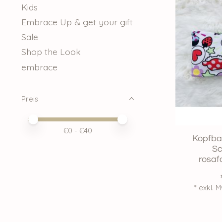
Kids
Embrace Up & get your gift
Sale
Shop the Look
embrace
Preis
Preis – Mindestwert
Price maximum value
€
0
- €
40
Kopfba
Sc
rosa
* exkl. 