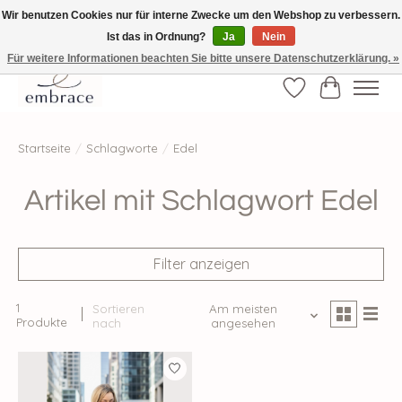
Wir benutzen Cookies nur für interne Zwecke um den Webshop zu verbessern.
Ist das in Ordnung?
Ja
Nein
√ Versandkostenfrei ab € 40-, √ Made with Love and Happiness √Exklusiv und
nur hier im Onlineshop √high-quality & long-lasting fashion
Für weitere Informationen beachten Sie bitte unsere Datenschutzerklärung. »
Wunschzettel
Ihr Waren
Startseite
/
Schlagworte
/
Edel
Artikel mit Schlagwort Edel
Filter anzeigen
1
Sortieren
Am meisten
Produkte
nach
angesehen