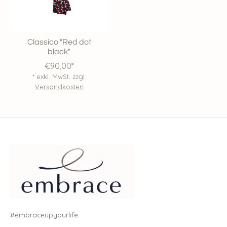
Classico "Red dot
black"
€90,00*
* exkl. MwSt. zzgl.
Versandkosten
#embraceupyourlife