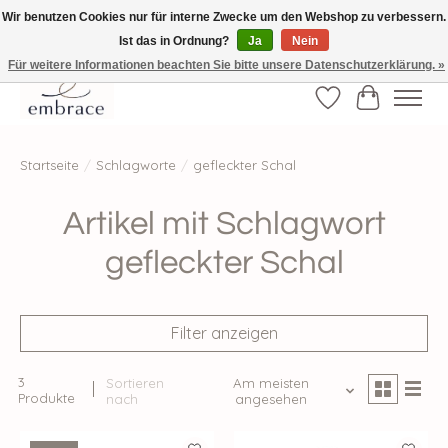
Wir benutzen Cookies nur für interne Zwecke um den Webshop zu verbessern.
Ist das in Ordnung?
Ja
Nein
√ Versandkostenfrei ab € 40-, √ Made with Love and Happiness √Exklusiv und
nur hier im Onlineshop √high-quality & long-lasting fashion
Für weitere Informationen beachten Sie bitte unsere Datenschutzerklärung. »
Wunschzettel
Ihr Waren
Startseite
/
Schlagworte
/
gefleckter Schal
Artikel mit Schlagwort
gefleckter Schal
Filter anzeigen
3
Sortieren
Am meisten
Produkte
nach
angesehen