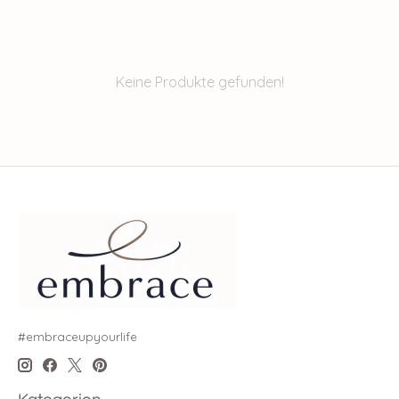
Keine Produkte gefunden!
#embraceupyourlife