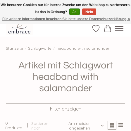
Wir benutzen Cookies nur für interne Zwecke um den Webshop zu verbessern.
Ist das in Ordnung?
Ja
Nein
√ Versandkostenfrei ab € 40-, √ Made with Love and Happiness √Exklusiv und
nur hier im Onlineshop √high-quality & long-lasting fashion
Für weitere Informationen beachten Sie bitte unsere Datenschutzerklärung. »
Wunschzettel
Ihr Waren
Startseite
/
Schlagworte
/
headband with salamander
Artikel mit Schlagwort
headband with
salamander
Filter anzeigen
0
Sortieren
Am meisten
Produkte
nach
angesehen