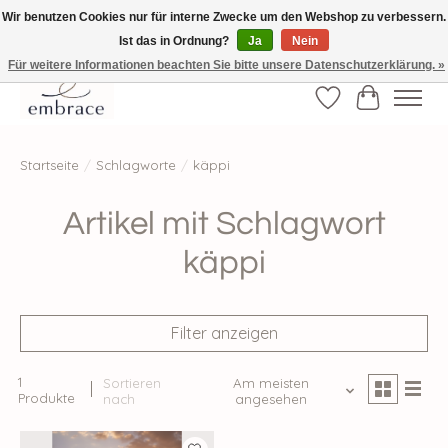
Wir benutzen Cookies nur für interne Zwecke um den Webshop zu verbessern.
Ist das in Ordnung?
Ja
Nein
√ Versandkostenfrei ab € 40-, √ Made with Love and Happiness √Exklusiv und
nur hier im Onlineshop √high-quality & long-lasting fashion
Für weitere Informationen beachten Sie bitte unsere Datenschutzerklärung. »
Wunschzettel
Ihr Waren
Startseite
/
Schlagworte
/
käppi
Artikel mit Schlagwort
käppi
Filter anzeigen
1
Sortieren
Am meisten
Produkte
nach
angesehen