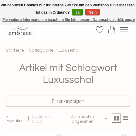
Wir benutzen Cookies nur für interne Zwecke um den Webshop zu verbessern.
Ist das in Ordnung?
Ja
Nein
√ Versandkostenfrei ab € 40-, √ Made with Love and Happiness √Exklusiv und
nur hier im Onlineshop √high-quality & long-lasting fashion
Für weitere Informationen beachten Sie bitte unsere Datenschutzerklärung. »
Wunschzettel
Ihr Waren
Startseite
/
Schlagworte
/
Luxusschal
Artikel mit Schlagwort
Luxusschal
Filter anzeigen
5
Sortieren
Am meisten
Produkte
nach
angesehen